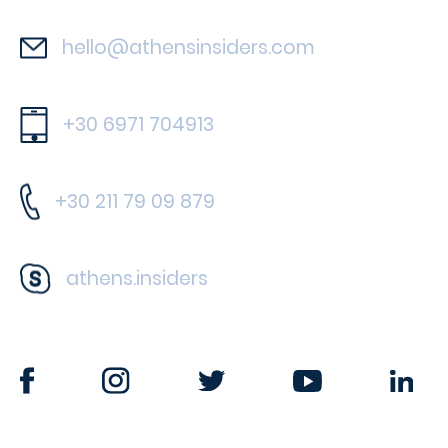
hello@athensinsiders.com
+30 6971 704913
+30 211 79 09 879
athens.insiders