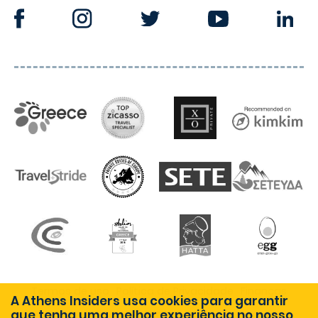
Termos de uso
Política de Privacidade
Finanças
A Athens Insiders usa cookies para garantir
que tenha uma melhor experiência no nosso
Entrar