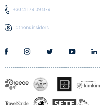
+30 211 79 09 879
athens.insiders