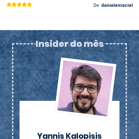
De:
danielemaciel
Insider do mês
Yannis Kalopisis