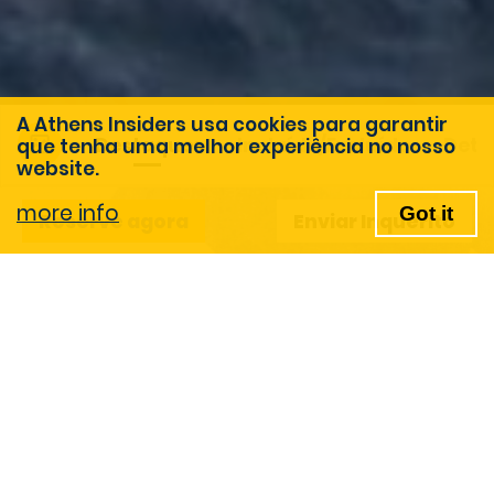
A Athens Insiders usa cookies para garantir
Destaques
Incluído/Excluído
Deta
que tenha uma melhor experiência no nosso
website.
more info
Got it
Reserve agora
Enviar Inquérito
A actividade perfeita para
famílias: uma experiência
interactiva para crianças
que lhe levará para a antiga
Atenas!