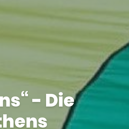
ns“ - Die
thens