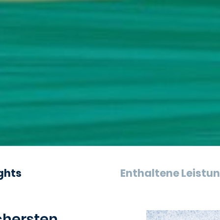
ghts
Enthaltene Leistu
ichersten