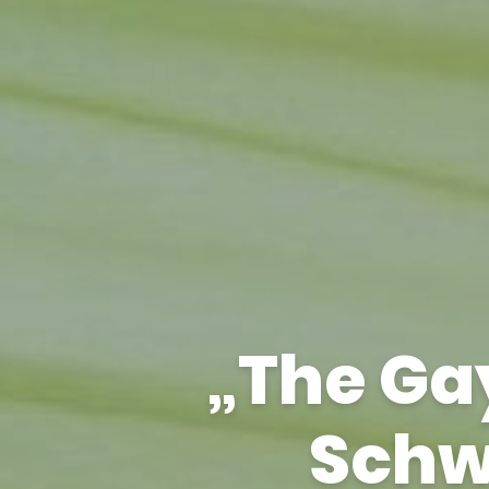
„The Gay
Schw