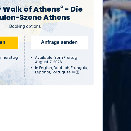
 Walk of Athens“ - Die
ulen-Szene Athens
Booking options
hen
Anfrage senden
onnerstag,
Available from Freitag,
August 7, 2026
In
English
Deutsch
Français
Español
Português
中国