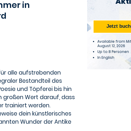
Akti
immer in
rd
Jetzt buc
Available from Mi
August 12, 2026
Up to 8 Personen
In
English
t für alle aufstrebenden
egraler Bestandteil des
oesie und Töpferei bis hin
en großen Wert darauf, dass
r trainiert werden.
eweise dein künstlerisches
nannten Wunder der Antike