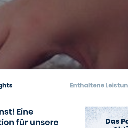
ghts
Enthaltene Leistu
nst! Eine
Das P
ion für unsere