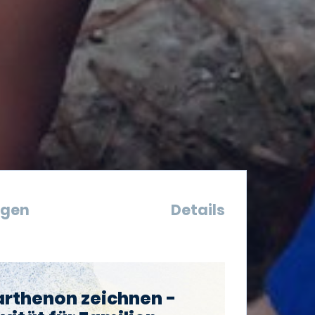
ngen
Details
arthenon zeichnen -