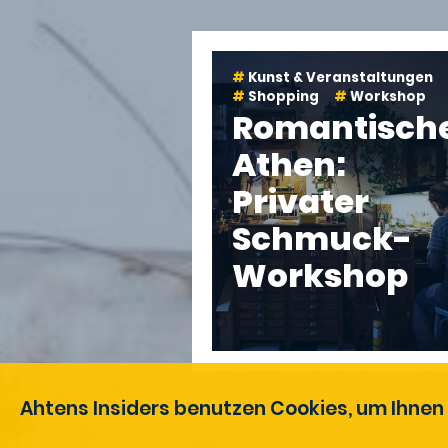
Kunst & Veranstaltungen
Shopping
Workshop
Romantisch
Athen:
Privater
Schmuck-
Workshop
Ahtens Insiders benutzen Cookies, um Ihnen 
3 Stunden
Athen
en