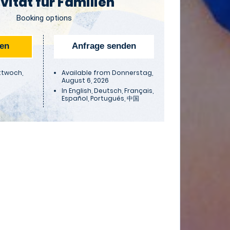
vität für Familien
Booking options
hen
Anfrage senden
ttwoch,
Available from Donnerstag,
August 6, 2026
In
English
Deutsch
Français
Español
Português
中国