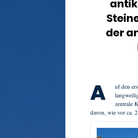
anti
Stein
der a
A
uf den er
langweili
zentrale 
davon, wie vor ca. 