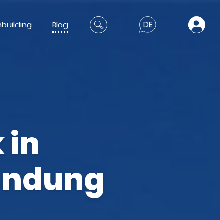
building
Blog
DE
 in
endung