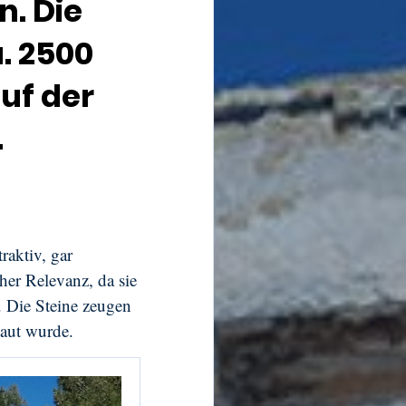
. Die
. 2500
uf der
.
raktiv, gar
her Relevanz, da sie
. Die Steine zeugen
baut wurde.