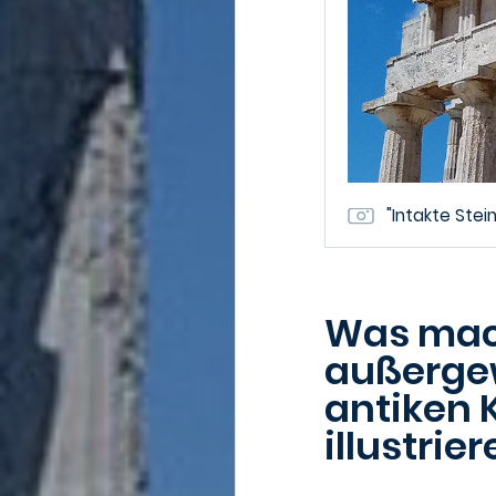
"Intakte Stei
Was mach
außergew
antiken
illustrie