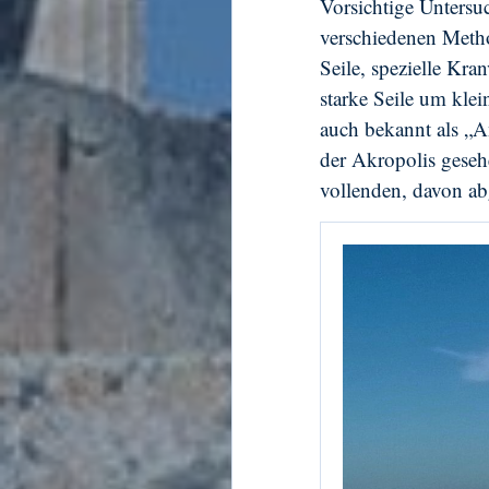
Vorsichtige Untersu
verschiedenen Meth
Seile, spezielle Kr
starke Seile um kle
auch bekannt als „
der Akropolis geseh
vollenden, davon ab