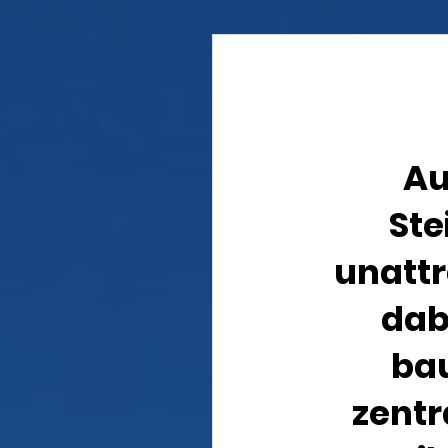
Au
Ste
unattr
dab
bau
zentr