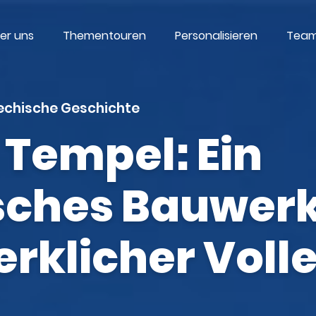
er uns
Thementouren
Personalisieren
Team
echische Geschichte
 Tempel: Ein
sches Bauwerk
rklicher Voll