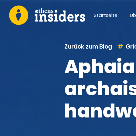
Startseite
Üb
Zurück zum Blog
Gri
Aphaia
archai
handwe