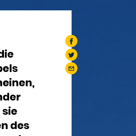
die
pels
heinen,
nder
 sie
en des