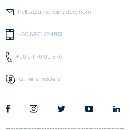
hello@athensinsiders.com
+30 6971 704913
+30 211 79 09 879
athens.insiders