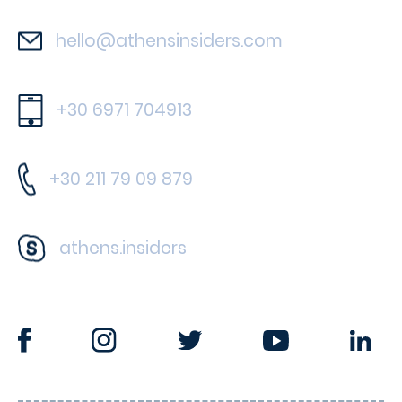
hello@athensinsiders.com
+30 6971 704913
+30 211 79 09 879
athens.insiders