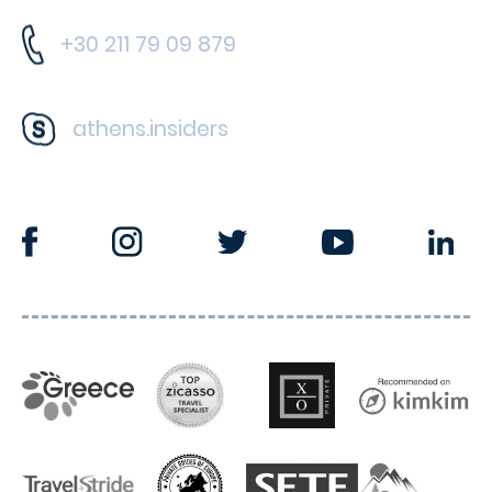
+30 211 79 09 879
athens.insiders