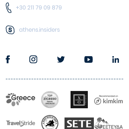
+30 211 79 09 879
athens.insiders