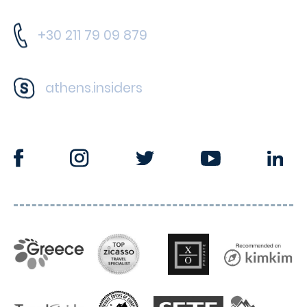
+30 211 79 09 879
athens.insiders